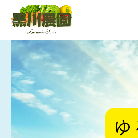
内
容
を
ス
キ
ッ
プ