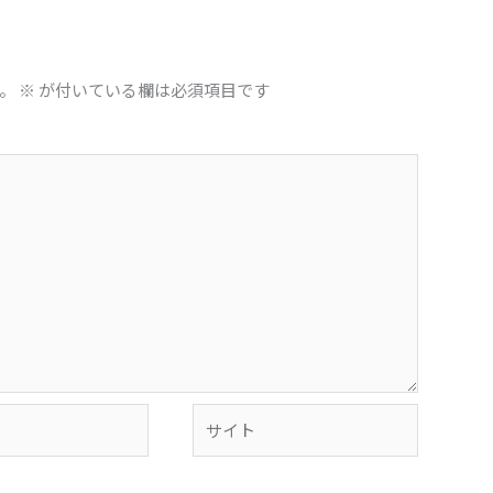
。
※
が付いている欄は必須項目です
サ
イ
ト