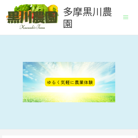
内
多摩黒川農
容
を
園
ス
キ
ッ
プ